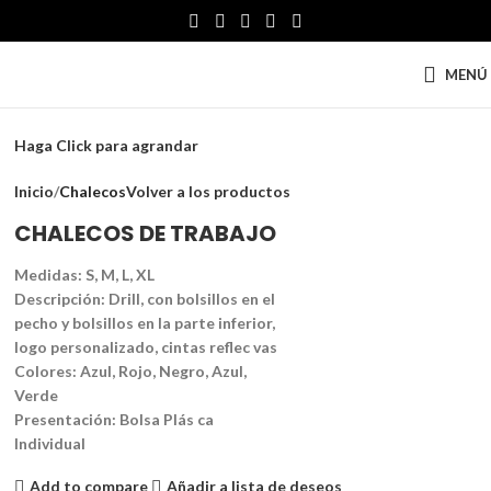
MENÚ
Haga Click para agrandar
Inicio
Chalecos
Volver a los productos
CHALECOS DE TRABAJO
Medidas: S, M, L, XL
Descripción: Drill, con bolsillos en el
pecho y bolsillos en la parte inferior,
logo personalizado, cintas reflec vas
Colores: Azul, Rojo, Negro, Azul,
Verde
Presentación: Bolsa Plás ca
Individual
Add to compare
Añadir a lista de deseos