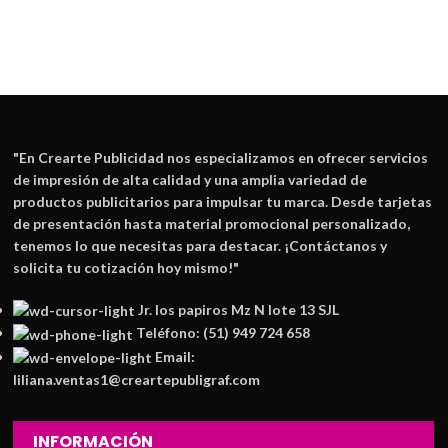
M
L
"En
Crearte Publicidad
nos especializamos en ofrecer servicios
de impresión de alta calidad y una amplia variedad de
productos publicitarios para impulsar tu marca. Desde tarjetas
de presentación hasta material promocional personalizado,
tenemos lo que necesitas para destacar. ¡Contáctanos y
solicita tu cotización hoy mismo!"
Jr. los papiros Mz N lote 13 SJL
Teléfono: (51) 949 724 658
Email:
liliana.ventas1@creartepubligraf.com
INFORMACIÓN