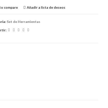
to compare
Añadir a lista de deseos
ría:
Set de Herramientas
tir: