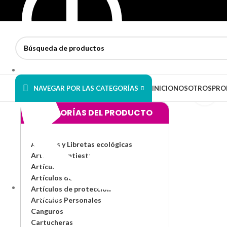
Horario : Lun - Vie 9am - 10pm
NAVEGAR POR LAS CATEGORÍAS
INICIO
NOSOTROS
PRO
Hag
CATEGORÍAS DEL PRODUCTO
Agendas y Libretas ecológicas
Artículos antiestrés
Artículos de Oficina
Artículos de Playa
Artículos de protección
949 724 658
Artículos Personales
Canguros
Cartucheras