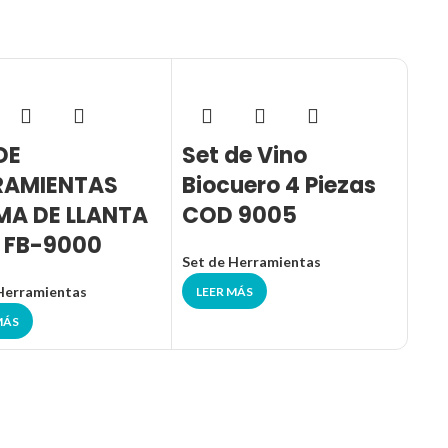
DE
Set de Vino
SE
RAMIENTAS
Biocuero 4 Piezas
PI
MA DE LLANTA
COD 9005
90
 FB-9000
Set de Herramientas
Set 
Herramientas
LEER MÁS
LE
MÁS