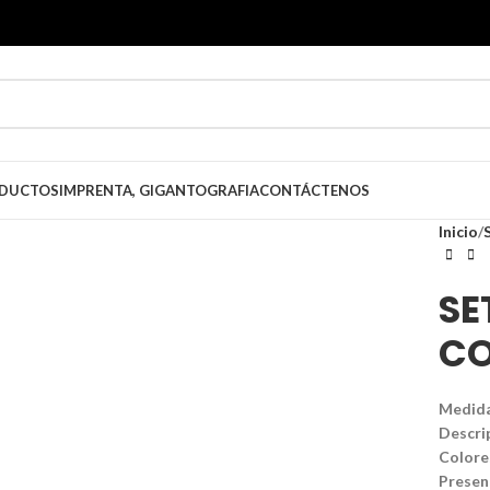
DUCTOS
IMPRENTA, GIGANTOGRAFIA
CONTÁCTENOS
a Click para agrandar
Inicio
SE
CO
Medida
Descrip
Colore
Presen