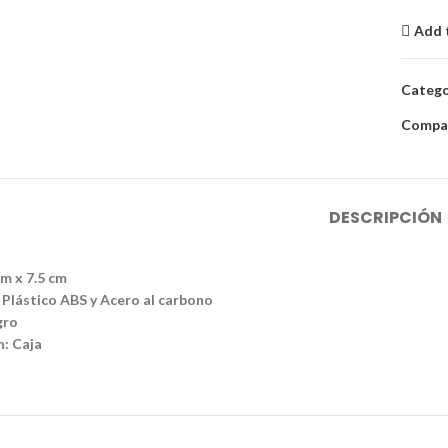
Add 
Catego
Compar
DESCRIPCIÓN
m x 7.5 cm
 Plástico ABS y Acero al carbono
gro
: Caja