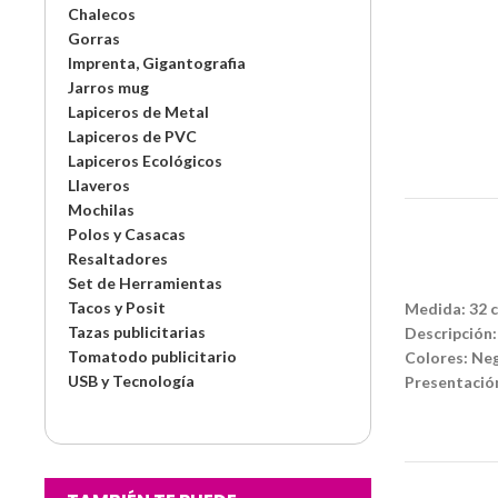
Chalecos
Gorras
Imprenta, Gigantografia
Jarros mug
Lapiceros de Metal
Lapiceros de PVC
Lapiceros Ecológicos
Llaveros
Mochilas
Polos y Casacas
Resaltadores
Set de Herramientas
Tacos y Posit
Medida: 32 c
Tazas publicitarias
Descripción:
Tomatodo publicitario
Colores: Ne
USB y Tecnología
Presentación